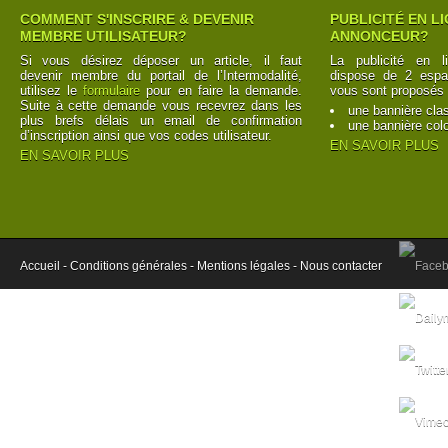
COMMENT S'INSCRIRE & DEVENIR
PUBLICITÉ EN L
MEMBRE UTILISATEUR?
ANNONCEUR?
Si vous désirez déposer un article, il faut
La publicité en l
devenir membre du portail de l’Intermodalité,
dispose de 2 espac
utilisez le
formulaire
pour en faire la demande.
vous sont proposés 
Suite à cette demande vous recevrez dans les
une bannière cla
plus brefs délais un email de confirmation
une bannière col
d’inscription ainsi que vos codes utilisateur.
EN SAVOIR PLUS
EN SAVOIR PLUS
Accueil -
Conditions générales -
Mentions légales -
Nous contacter