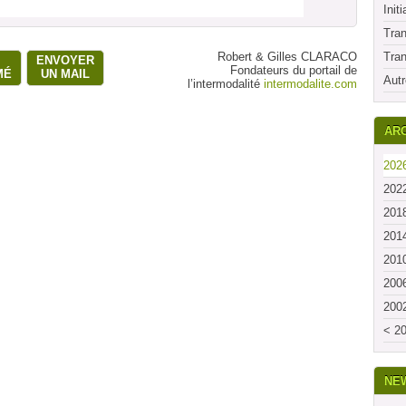
Initi
Tran
Robert & Gilles CLARACO
Tran
ENVOYER
Fondateurs du portail de
MÉ
UN MAIL
Autr
l’intermodalité
intermodalite.com
ARC
2026
2022
2018
2014
2010
2006
2002
< 20
NE