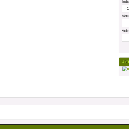
Indi
Vot
Votr
AC