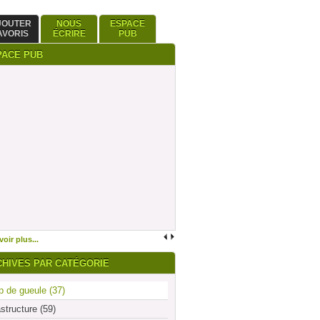
JOUTER
NOUS
ESPACE
AVORIS
ÉCRIRE
PUB
PACE PUB
oir plus...
CHIVES PAR CATÉGORIE
 de gueule (37)
astructure (59)