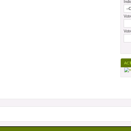
Indi
Vot
Votr
AC