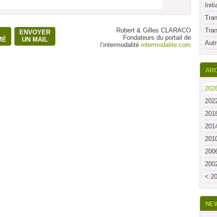
Initi
Tran
Robert & Gilles CLARACO
Tran
ENVOYER
Fondateurs du portail de
MÉ
UN MAIL
Autr
l’intermodalité
intermodalite.com
ARC
2026
2022
2018
2014
2010
2006
2002
< 20
NE