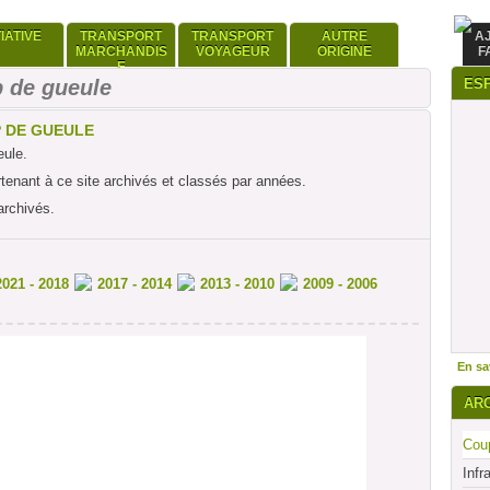
TIATIVE
TRANSPORT
TRANSPORT
AUTRE
A
MARCHANDIS
VOYAGEUR
ORIGINE
F
E
 de gueule
ES
P DE GUEULE
eule.
rtenant à ce site archivés et classés par années.
archivés.
2021 - 2018
2017 - 2014
2013 - 2010
2009 - 2006
En sav
AR
Coup
Infr