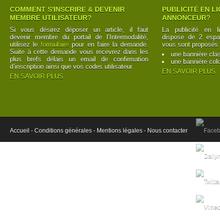
COMMENT S'INSCRIRE & DEVENIR
PUBLICITÉ EN L
MEMBRE UTILISATEUR?
ANNONCEUR?
Si vous désirez déposer un article, il faut
La publicité en l
devenir membre du portail de l’Intermodalité,
dispose de 2 espac
utilisez le
formulaire
pour en faire la demande.
vous sont proposés 
Suite à cette demande vous recevrez dans les
une bannière cla
plus brefs délais un email de confirmation
une bannière col
d’inscription ainsi que vos codes utilisateur.
EN SAVOIR PLUS
EN SAVOIR PLUS
Accueil -
Conditions générales -
Mentions légales -
Nous contacter