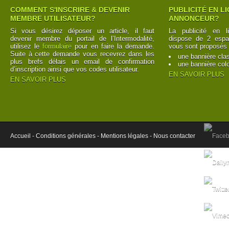
COMMENT S'INSCRIRE & DEVENIR
PUBLICITÉ EN L
MEMBRE UTILISATEUR?
ANNONCEUR?
Si vous désirez déposer un article, il faut
La publicité en l
devenir membre du portail de l’Intermodalité,
dispose de 2 espac
utilisez le
formulaire
pour en faire la demande.
vous sont proposés 
Suite à cette demande vous recevrez dans les
une bannière cla
plus brefs délais un email de confirmation
une bannière col
d’inscription ainsi que vos codes utilisateur.
EN SAVOIR PLUS
EN SAVOIR PLUS
Accueil -
Conditions générales -
Mentions légales -
Nous contacter