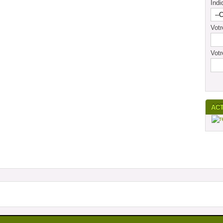
Indi
Vot
Votr
AC