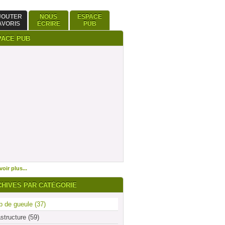
JOUTER
NOUS
ESPACE
AVORIS
ÉCRIRE
PUB
PACE PUB
oir plus...
CHIVES PAR CATÉGORIE
 de gueule (37)
astructure (59)