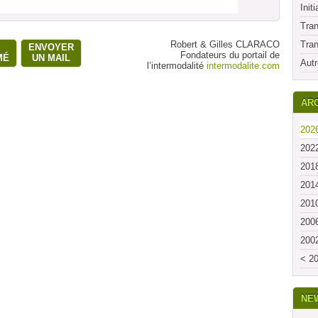
Initi
Tran
Robert & Gilles CLARACO
Tran
ENVOYER
Fondateurs du portail de
MÉ
UN MAIL
Autr
l’intermodalité
intermodalite.com
ARC
2026
2022
2018
2014
2010
2006
2002
< 20
NE