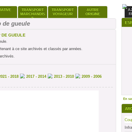
TIATIVE
TRANSPORT
TRANSPORT
AUTRE
A
MARCHANDIS
VOYAGEUR
ORIGINE
F
E
 de gueule
ES
P DE GUEULE
eule.
rtenant à ce site archivés et classés par années.
archivés.
2021 - 2018
2017 - 2014
2013 - 2010
2009 - 2006
En sav
AR
Coup
Infr