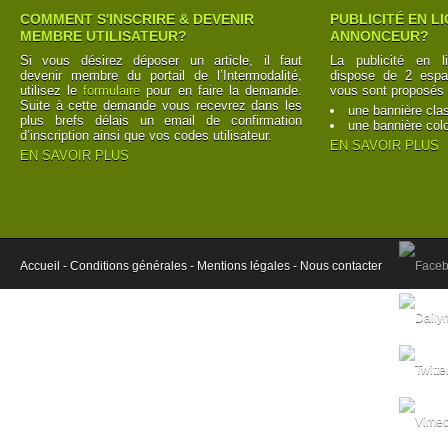
COMMENT S'INSCRIRE & DEVENIR
PUBLICITÉ EN L
MEMBRE UTILISATEUR?
ANNONCEUR?
Si vous désirez déposer un article, il faut
La publicité en l
devenir membre du portail de l’Intermodalité,
dispose de 2 espac
utilisez le
formulaire
pour en faire la demande.
vous sont proposés 
Suite à cette demande vous recevrez dans les
une bannière cla
plus brefs délais un email de confirmation
une bannière col
d’inscription ainsi que vos codes utilisateur.
EN SAVOIR PLUS
EN SAVOIR PLUS
Accueil -
Conditions générales -
Mentions légales -
Nous contacter