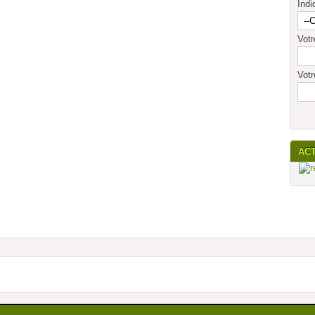
Indi
Vot
Votr
AC