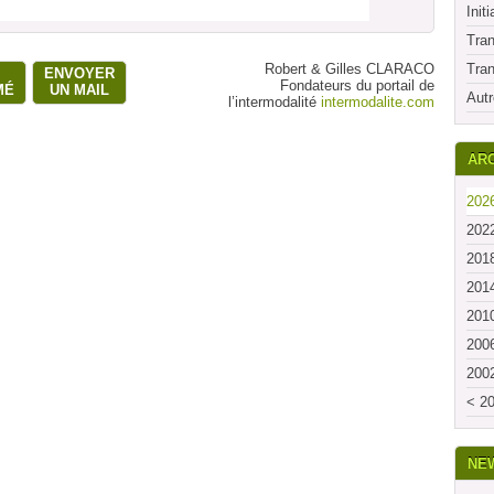
Initi
Tran
Robert & Gilles CLARACO
Tran
ENVOYER
Fondateurs du portail de
MÉ
UN MAIL
Autr
l’intermodalité
intermodalite.com
ARC
2026
2022
2018
2014
2010
2006
2002
< 20
NE