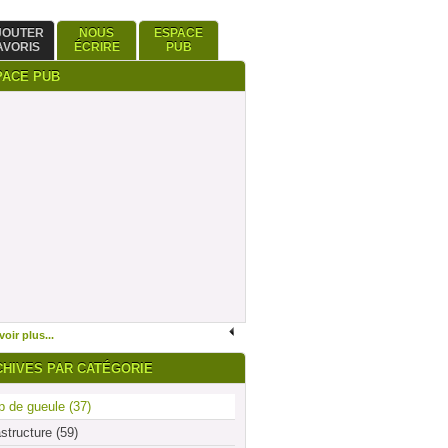
JOUTER
NOUS
ESPACE
AVORIS
ÉCRIRE
PUB
PACE PUB
oir plus...
CHIVES PAR CATÉGORIE
 de gueule (37)
astructure (59)