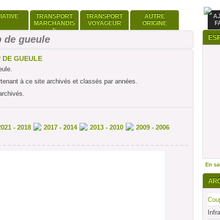
TIATIVE
TRANSPORT
TRANSPORT
AUTRE
A
MARCHANDIS
VOYAGEUR
ORIGINE
F
E
 de gueule
ES
P DE GUEULE
eule.
rtenant à ce site archivés et classés par années.
archivés.
2021 - 2018
2017 - 2014
2013 - 2010
2009 - 2006
En sav
AR
Coup
Infr