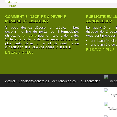
COMMENT S'INSCRIRE & DEVENIR
PUBLICITÉ EN L
MEMBRE UTILISATEUR?
ANNONCEUR?
Si vous désirez déposer un article, il faut
La publicité en l
devenir membre du portail de l’Intermodalité,
dispose de 2 espac
utilisez le
formulaire
pour en faire la demande.
vous sont proposés 
Suite à cette demande vous recevrez dans les
une bannière cla
plus brefs délais un email de confirmation
une bannière col
d’inscription ainsi que vos codes utilisateur.
EN SAVOIR PLUS
EN SAVOIR PLUS
Accueil -
Conditions générales -
Mentions légales -
Nous contacter