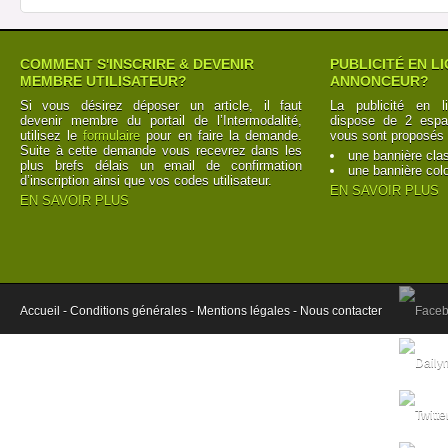
COMMENT S'INSCRIRE & DEVENIR
PUBLICITÉ EN L
MEMBRE UTILISATEUR?
ANNONCEUR?
Si vous désirez déposer un article, il faut
La publicité en l
devenir membre du portail de l’Intermodalité,
dispose de 2 espac
utilisez le
formulaire
pour en faire la demande.
vous sont proposés 
Suite à cette demande vous recevrez dans les
une bannière cla
plus brefs délais un email de confirmation
une bannière col
d’inscription ainsi que vos codes utilisateur.
EN SAVOIR PLUS
EN SAVOIR PLUS
Accueil -
Conditions générales -
Mentions légales -
Nous contacter