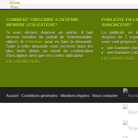
COMMENT S'INSCRIRE & DEVENIR
PUBLICITÉ EN L
MEMBRE UTILISATEUR?
ANNONCEUR?
Si vous désirez déposer un article, il faut
La publicité en l
devenir membre du portail de l’Intermodalité,
dispose de 2 espac
utilisez le
formulaire
pour en faire la demande.
vous sont proposés 
Suite à cette demande vous recevrez dans les
une bannière cla
plus brefs délais un email de confirmation
une bannière col
d’inscription ainsi que vos codes utilisateur.
EN SAVOIR PLUS
EN SAVOIR PLUS
Accueil -
Conditions générales -
Mentions légales -
Nous contacter