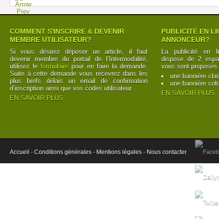
COMMENT S'INSCRIRE & DEVENIR
PUBLICITÉ EN L
MEMBRE UTILISATEUR?
ANNONCEUR?
Si vous désirez déposer un article, il faut
La publicité en l
devenir membre du portail de l’Intermodalité,
dispose de 2 espac
utilisez le
formulaire
pour en faire la demande.
vous sont proposés 
Suite à cette demande vous recevrez dans les
une bannière cla
plus brefs délais un email de confirmation
une bannière col
d’inscription ainsi que vos codes utilisateur.
EN SAVOIR PLUS
EN SAVOIR PLUS
Accueil -
Conditions générales -
Mentions légales -
Nous contacter