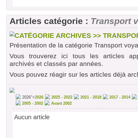
constitutionnel valide
2013 - Explosion dâ€™un train en Russie
Articles catégorie :
Transport 
2013 - Transport ferroviaire de matiÃ¨res d
chemin de fer
CATÉGORIE ARCHIVES >> TRANSP
2013 - Les Entreprises de fret ferroviaire 
Présentation de la catégorie Transport voy
2013 - Lâ€™Ã©cotaxe routiÃ¨re trÃ¨s discu
phase dÃ©marrage
Vous trouverez ici tous les articles ap
2013 - Par le routier, lâ€™Europe accentue 
archivés et classés par années.
pression sur le ferroviaire
Vous pouvez réagir sur les articles déjà arc
2013 - Perspectives technologiques des wag
2013 - FRET : Comprendre la gestion des w
donner des solutions
2026">
2026
2025 - 2022
2021 - 2018
2017 - 2014
2013 - Redonner de la productivitÃ© au fret 
2005 - 2002
Avant 2002
2013 - Avis de recherche : La SNCF recherc
Aucun article
2013 - Locotracteur : Lâ€™outil indispensabl
embranchements ferroviaires
2013 - ITE : Module de base indispensable au