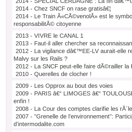
2014 - SPECIAL CERDAGNE : La fin dâ€™u
2014 - Chez SNCF on rase gratisâ€¦
2014 - Le Train Â«CÃ©venolÂ» est le symbo
responsabilitÃ© citoyenne
2014 - FrÃ©dÃ©ric Cuvillier et les PrÃ©side
2013 - VIVRE le CANAL 1
SNCF sur la sellette
2013 - Faut-il aller chercher sa reconnaiss
2014 - Les coÃ»ts de lâ€™inflation ferroviai
2012 - La vigilance dâ€™EE-LV aurait-elle r
SNCF
Malvy sur les Rails ?
2014 - Un an aprÃ¨s BrÃ©tigny sur Orge, l
2012 - La SNCF peut-elle faire dÃ©railler la
servi Ã RIEN
2010 - Querelles de clocher !
2014 - TempÃªte sur MyFerryLink : Avant M
2010 - Le Canal du Midi va-t-il perdre son 
Cuvillier Ã la rescousse
2009 - Les Opprox au bout des voies
l'Unesco?
2014 - Alstom : DÃ©cryptage
2009 - PARIS â€“ LIMOGES â€“ TOULOUSE
2010 - Canal du Midi: Coup de gueule...
2014 - Pourquoi les cheminots sont obligÃ
enfin !
2010 - Ã€ Villefort, en LozÃ¨re, hier aprÃ¨s-
2014 - Le ferroviaire en France au bord du 
2008 - La Cour des comptes clarifie les rÃ´le
du passage du CÃ©venol.
2014 - Europe et quais trop larges pour les 
2007 - "Grenelle de l'environnement": Partici
DÃ©cryptage
d'intermodalite.com
2014 - Lâ€™Etat pourrait Ãªtre contraint de
2007 - ResponsabilitÃ© SNCF dans la pollut