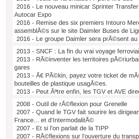
route en France
2016 - Le nouveau minicar Sprinter Transfe
2012 - Transports routiers de marchandises e
Autocar Expo
environnementaux
2016 - Remise des six premiers Intouro Me
2012 - Le Livre Blanc sur le Canal du Midi
assemblÃ©s sur le site Daimler Buses de Li
2016 - Le groupe Daimler sera prÃ©sent au 
Expo. Lyon, Eurexpo â€“ 12 au 15 octobre 2
2013 - SNCF : La fin du vrai voyage ferrovia
2016 - isilines devient Fournisseur officiel du
2013 - RÃ©inventer les territoires pÃ©riurba
Germain
gares
2016 - isilines expÃ©rimente le paiement en 
2013 - Ã€ PÃ©kin, payez votre ticket de mÃ
2016 - Transdev confirme son leadership
bouteilles de plastique usagÃ©es.
2016 - Daimler: La volontÃ© de miser sur le s
2013 - Peut Ãªtre enfin, les TGV et AVE dire
confirme
Barcelone - France
2015 - Les Alpes Ã partir de 39â‚¬ cet hiver 
2008 - Outil de rÃ©flexion pour Grenelle
2013 - CRACK du modÃ¨le TGV SNCF
2015 - isilines Bilan dÃ©cembre2015
2007 - Quand le TGV fait sourire les dirigean
2013 - Pourquoi seul Airbus peut devenir lea
2015 - Transdev et Deutsche Post annoncent
France... et d'IntermodalitÃ©
futur
renforcÃ©
2007 - Et si l'on parlait de la TIPP
2013 - Un Mercedes-Benz Tourismo RH Ã
2015 - isilines annonce le lancement de 9 no
2007 - RÃ©flexions sur l'ouverture du transp