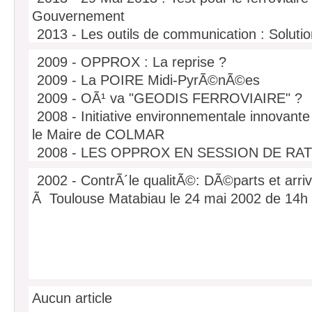
1er avril 2014
Gouvernement
2013 - Les outils de communication : Soluti
dÃ©placements
2009 - OPPROX : La reprise ?
2013 - ABB: Alimente en Ã©lectricitÃ© les 
2009 - La POIRE Midi-PyrÃ©nÃ©es
2012 - Casino jusquâ€™au bout de son con
2009 - OÃ¹ va "GEODIS FERROVIAIRE" ?
2008 - Initiative environnementale innovan
le Maire de COLMAR
2008 - LES OPPROX EN SESSION DE RA
2008 - Notre collaborateur Vincent Doumayrou
2002 - ContrÃ´le qualitÃ©: DÃ©parts et arri
2007 - Siemens et DB prÃ©sentent leur conc
Ã Toulouse Matabiau le 24 mai 2002 de 14h
"Paris- Hautes-Alpes HÃ´tel"
2006 - DÃ©bat public du TGV Atlantique en 
2006 - VOLVO s'attaque au problÃ¨me de la 
Poids lourds.
2006 - VOLVO s'attaque au problÃ¨me de la 
Poids lourds.
Aucun article