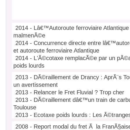
2014 - Lâ€™Autoroute ferroviaire Atlantique
malmenÃ©e
2014 - Concurrence directe entre lâ€™autor
et autoroute ferroviaire Atlantique
2014 - L'Ã©cotaxe remplacÃ©e par un pÃ©a
poids lourds
2014 - Le chemin de fer Chine-Europe red
2013 - DÃ©raillement de Drancy : AprÃ¨s T
2014 - France - QuÃ©bec : Partenariat dans 
un avertissement
routier Ã©lectrique
2013 - Relancer le Fret Fluvial ? Trop cher
2013 - DÃ©raillement dâ€™un train de carb
Toulouse
2013 - Ecotaxe poids lourds : Les Ã©tranges 
2013 - Fluvial : NaÃ¯ades II lancÃ© officiel
2008 - Report modal du fret Ã la FranÃ§ais