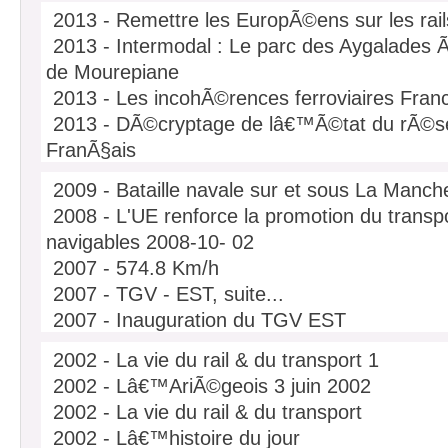
2014 - Le "gouffre financier" des futures L
2013 - Remettre les EuropÃ©ens sur les rail
2014 - StratÃ©gies : Les devis de RFF enfon
2013 - Intermodal : Le parc des Aygalades Ã
ferroviaire
de Mourepiane
2014 - Etat rÃ©el des infrastructures ferrovi
2013 - Les incohÃ©rences ferroviaires Fran
RÃ©seau FerrÃ© de France
2013 - DÃ©cryptage de lâ€™Ã©tat du rÃ©sea
FranÃ§ais
2013 - Et si on parlait d'autre chose que de
2009 - Bataille navale sur et sous La Manch
2013 - Catastrophes ferroviaires : Quels e
2008 - L'UE renforce la promotion du transpo
2013 - Enfouissement de lâ€™autoroute Ã 
navigables 2008-10- 02
2013 - BrÃ©tigny sur Orge : Mise en ordre d
2007 - 574.8 Km/h
2013 - Le tunnel Maroc â€“ Espagne orient
2007 - TGV - EST, suite...
2013 - Airbus consolide sa logistique Ã Tou
2007 - Inauguration du TGV EST
2013 - Lâ€™Etat sâ€™engage pour lâ€™Ã©q
2007 - Une certaine vÃ©ritÃ© sur les conso
ferroviaire des territoires
2002 - La vie du rail & du transport 1
2007 - Autoroutes du Sud de la France
2013 - Rapport Duron : le courage de la sa
2002 - Lâ€™AriÃ©geois 3 juin 2002
2007 - QUEL Â« EPOC Â» !!
2013 - DerriÃ¨re des stratÃ©gies orientÃ©es
2002 - La vie du rail & du transport
2006 - Un canal anti-camions dans le nord d
responsabilitÃ© des politiques
2002 - Lâ€™histoire du jour