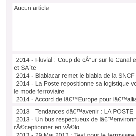
les rails en Languedoc-Roussillon
Aucun article
2014 - Fluvial : Coup de cÅ“ur sur le Canal
et SÃ¨te
2014 - Blablacar remet le blabla de la SNCF
2014 - La Poste repositionne sa logistique vo
le mode ferroviaire
2014 - Accord de lâ€™Europe pour lâ€™al
Maersk et MSC
2013 - Tendances dâ€™avenir : LA POSTE
2014 - RÃ©forme ferroviaire : Les dÃ©putÃ
2013 - Un bus respectueux de lâ€™environ
projet lisible
rÃ©ceptionner en vÃ©lo
2014 - La Â« taxe carbone Â» entre en vigue
2013 - 29 Mai 2013 : Test pour le ferroviaire 