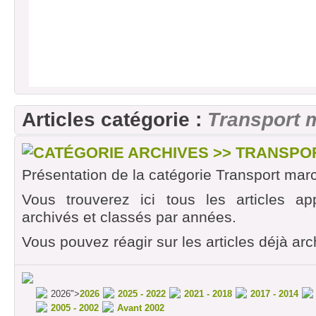
2006 - La SuÃ¨de souhaite se libÃ©rer du p
15 ans.
2006 - MOTION DU 15Ã¨me CONGRES F
BesanÃ§on, 28-29 novembre 2006 avec Remi
"FNAUT 2006"
2006 - REUNION PLENIERE ASSOCIATIO
DE CONSOMMATEURS Jeudi 28 septembre
Articles catégorie :
Transport 
2006 - CORDILLERES DES ANDES
2006 - EUROTUNNEL Ouverture d'une proc
CATÉGORIE ARCHIVES >> TRANSP
Sauvegarde...
Présentation de la catégorie Transport mar
2006 - LIGNE: PUIGCERDA â€“ BARCELO
Vous trouverez ici tous les articles ap
2006 - JOURNEE DE SOLIDARITE ïƒ˜ Tous 
archivés et classés par années.
ensemble...
Vous pouvez réagir sur les articles déjà arc
2026">
2026
2025 - 2022
2021 - 2018
2017 - 2014
2005 - 2002
Avant 2002