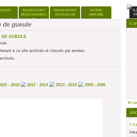
TIATIVE
TRANSPORT
TRANSPORT
AUTRE
A
MARCHANDIS
VOYAGEUR
ORIGINE
F
E
 de gueule
ES
P DE GUEULE
eule.
rtenant à ce site archivés et classés par années.
archivés.
2021 - 2018
2017 - 2014
2013 - 2010
2009 - 2006
En sav
AR
Coup
Infr