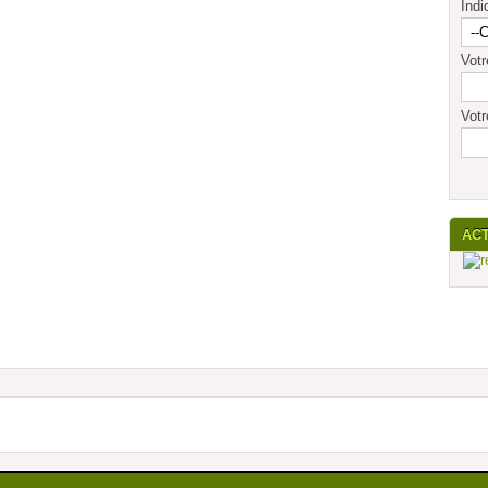
Indi
Vot
Votr
AC