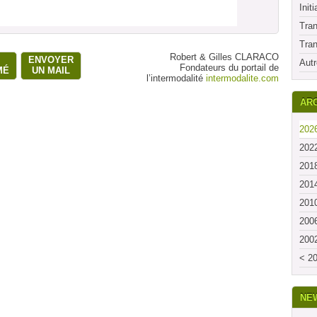
Initi
Tran
Tran
Robert & Gilles CLARACO
ENVOYER
Autr
Fondateurs du portail de
MÉ
UN MAIL
l’intermodalité
intermodalite.com
ARC
2026
2022
2018
2014
2010
2006
2002
< 20
NE