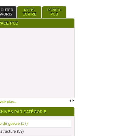
JOUTER
NOUS
ESPACE
AVORIS
ÉCRIRE
PUB
PACE PUB
oir plus...
CHIVES PAR CATÉGORIE
 de gueule (37)
astructure (59)