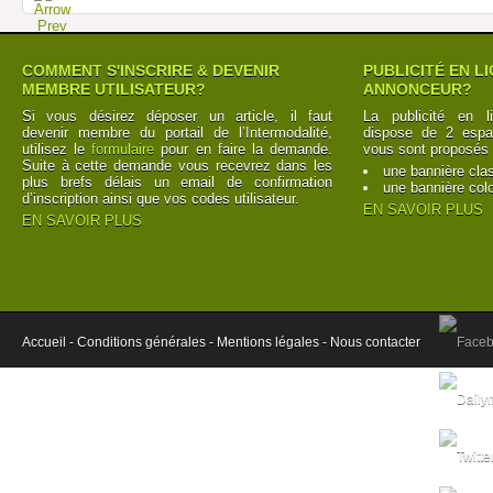
COMMENT S'INSCRIRE & DEVENIR
PUBLICITÉ EN L
MEMBRE UTILISATEUR?
ANNONCEUR?
Si vous désirez déposer un article, il faut
La publicité en l
devenir membre du portail de l’Intermodalité,
dispose de 2 espac
utilisez le
formulaire
pour en faire la demande.
vous sont proposés 
Suite à cette demande vous recevrez dans les
une bannière cla
plus brefs délais un email de confirmation
une bannière col
d’inscription ainsi que vos codes utilisateur.
EN SAVOIR PLUS
EN SAVOIR PLUS
Accueil -
Conditions générales -
Mentions légales -
Nous contacter