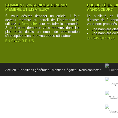
COMMENT S'INSCRIRE & DEVENIR
PUBLICITÉ EN L
MEMBRE UTILISATEUR?
ANNONCEUR?
Si vous désirez déposer un article, il faut
La publicité en l
devenir membre du portail de l’Intermodalité,
dispose de 2 espac
utilisez le
formulaire
pour en faire la demande.
vous sont proposés 
Suite à cette demande vous recevrez dans les
une bannière cla
plus brefs délais un email de confirmation
une bannière col
d’inscription ainsi que vos codes utilisateur.
EN SAVOIR PLUS
EN SAVOIR PLUS
Accueil -
Conditions générales -
Mentions légales -
Nous contacter