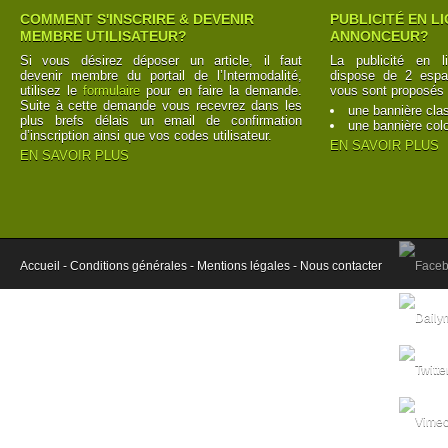
COMMENT S'INSCRIRE & DEVENIR
PUBLICITÉ EN L
MEMBRE UTILISATEUR?
ANNONCEUR?
Si vous désirez déposer un article, il faut
La publicité en l
devenir membre du portail de l’Intermodalité,
dispose de 2 espac
utilisez le
formulaire
pour en faire la demande.
vous sont proposés 
Suite à cette demande vous recevrez dans les
une bannière cla
plus brefs délais un email de confirmation
une bannière col
d’inscription ainsi que vos codes utilisateur.
EN SAVOIR PLUS
EN SAVOIR PLUS
Accueil -
Conditions générales -
Mentions légales -
Nous contacter