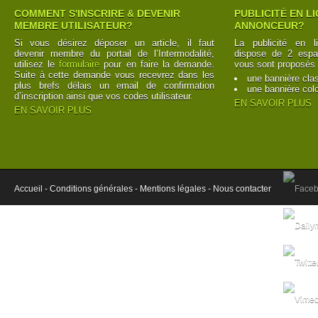
COMMENT S'INSCRIRE & DEVENIR
PUBLICITÉ EN L
MEMBRE UTILISATEUR?
ANNONCEUR?
Si vous désirez déposer un article, il faut
La publicité en l
devenir membre du portail de l’Intermodalité,
dispose de 2 espac
utilisez le
formulaire
pour en faire la demande.
vous sont proposés 
Suite à cette demande vous recevrez dans les
une bannière cla
plus brefs délais un email de confirmation
une bannière col
d’inscription ainsi que vos codes utilisateur.
EN SAVOIR PLUS
EN SAVOIR PLUS
Accueil -
Conditions générales -
Mentions légales -
Nous contacter