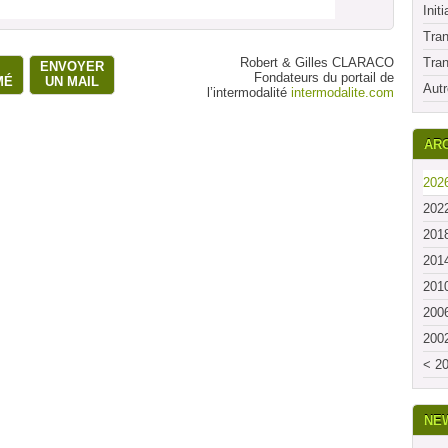
Initi
Tran
Robert & Gilles CLARACO
Tran
ENVOYER
Fondateurs du portail de
MÉ
UN MAIL
Autr
l’intermodalité
intermodalite.com
ARC
2026
2022
2018
2014
2010
2006
2002
< 20
NE