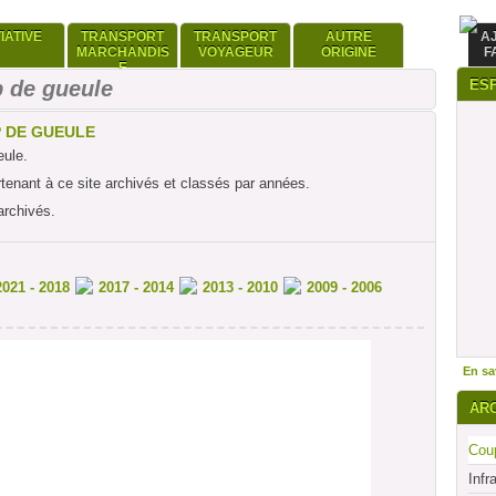
TIATIVE
TRANSPORT
TRANSPORT
AUTRE
A
MARCHANDIS
VOYAGEUR
ORIGINE
F
E
 de gueule
ES
P DE GUEULE
eule.
rtenant à ce site archivés et classés par années.
archivés.
2021 - 2018
2017 - 2014
2013 - 2010
2009 - 2006
En sav
AR
Coup
Infr