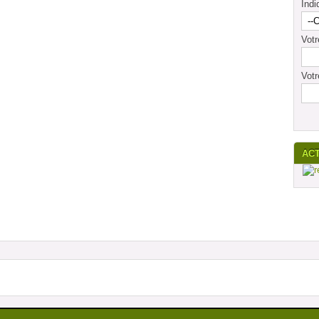
Indi
Vot
Votr
AC