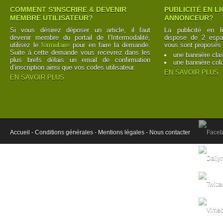
COMMENT S'INSCRIRE & DEVENIR
PUBLICITÉ EN L
MEMBRE UTILISATEUR?
ANNONCEUR?
Si vous désirez déposer un article, il faut
La publicité en l
devenir membre du portail de l’Intermodalité,
dispose de 2 espac
utilisez le
formulaire
pour en faire la demande.
vous sont proposés 
Suite à cette demande vous recevrez dans les
une bannière cla
plus brefs délais un email de confirmation
une bannière col
d’inscription ainsi que vos codes utilisateur.
EN SAVOIR PLUS
EN SAVOIR PLUS
Accueil -
Conditions générales -
Mentions légales -
Nous contacter