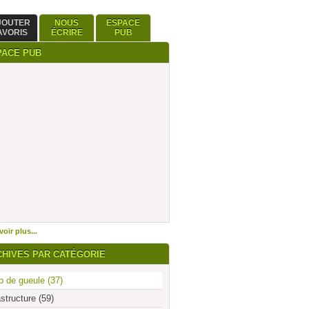
JOUTER
NOUS
ESPACE
AVORIS
ÉCRIRE
PUB
PACE PUB
oir plus...
CHIVES PAR CATÉGORIE
 de gueule (37)
astructure (59)