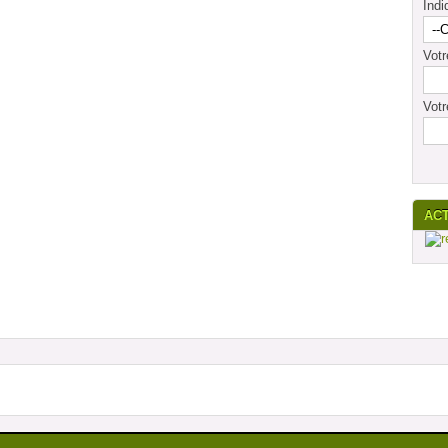
Indi
Vot
Votr
AC