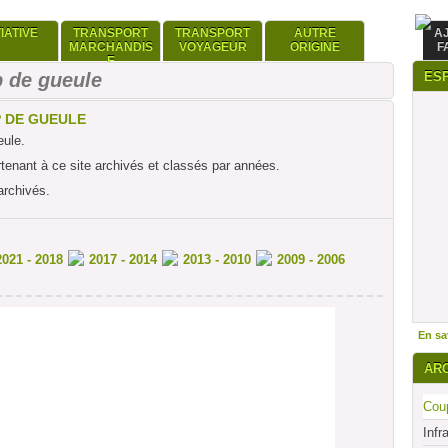
TIATIVE
TRANSPORT
TRANSPORT
AUTRE
A
MARCHANDIS
VOYAGEUR
ORIGINE
F
E
 de gueule
ES
P DE GUEULE
eule.
rtenant à ce site archivés et classés par années.
archivés.
2021 - 2018
2017 - 2014
2013 - 2010
2009 - 2006
En sav
AR
Coup
Infr