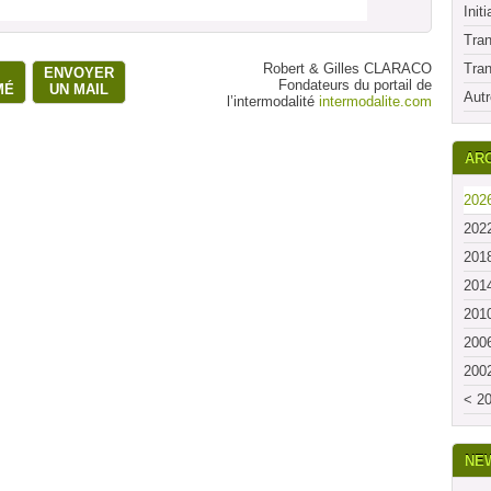
Initi
Tran
Robert & Gilles CLARACO
Tran
ENVOYER
Fondateurs du portail de
MÉ
UN MAIL
Autr
l’intermodalité
intermodalite.com
ARC
2026
2022
2018
2014
2010
2006
2002
< 20
NE