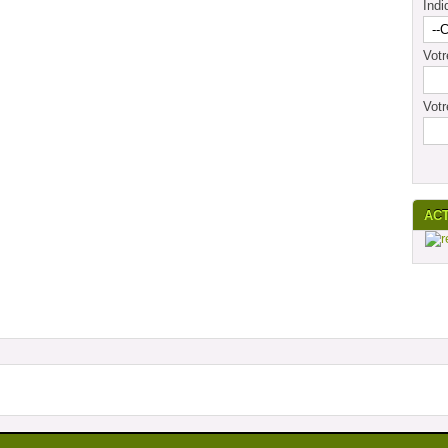
Indi
Vot
Votr
AC