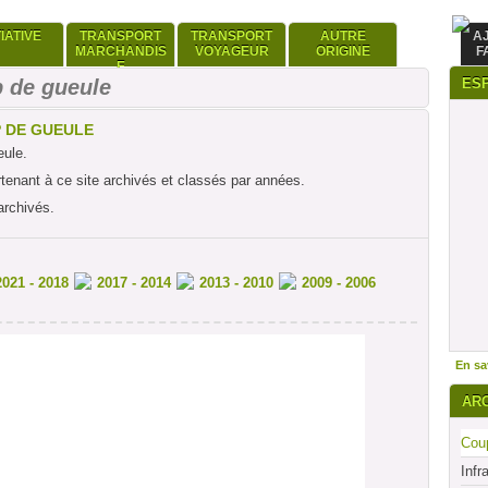
TIATIVE
TRANSPORT
TRANSPORT
AUTRE
A
MARCHANDIS
VOYAGEUR
ORIGINE
F
E
 de gueule
ES
P DE GUEULE
eule.
rtenant à ce site archivés et classés par années.
archivés.
2021 - 2018
2017 - 2014
2013 - 2010
2009 - 2006
En sav
AR
Coup
Infr