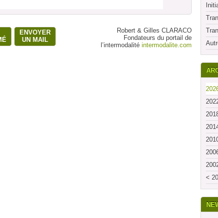
Initi
Tran
Robert & Gilles CLARACO
Tran
ENVOYER
Fondateurs du portail de
MÉ
UN MAIL
Autr
l’intermodalité
intermodalite.com
ARC
2026
2022
2018
2014
2010
2006
2002
< 20
NE