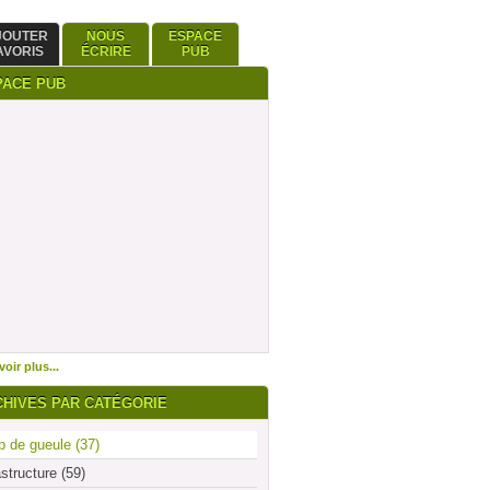
JOUTER
NOUS
ESPACE
AVORIS
ÉCRIRE
PUB
PACE PUB
oir plus...
CHIVES PAR CATÉGORIE
 de gueule (37)
astructure (59)