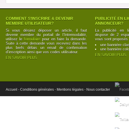
COMMENT S'INSCRIRE & DEVENIR
PUBLICITÉ EN L
MEMBRE UTILISATEUR?
ANNONCEUR?
Si vous désirez déposer un article, il faut
La publicité en l
devenir membre du portail de l’Intermodalité,
dispose de 2 espac
utilisez le
formulaire
pour en faire la demande.
vous sont proposés 
Suite à cette demande vous recevrez dans les
une bannière cla
plus brefs délais un email de confirmation
une bannière col
d’inscription ainsi que vos codes utilisateur.
EN SAVOIR PLUS
EN SAVOIR PLUS
Accueil -
Conditions générales -
Mentions légales -
Nous contacter