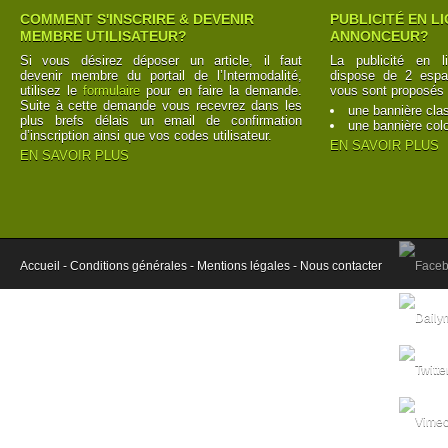
COMMENT S'INSCRIRE & DEVENIR
PUBLICITÉ EN L
MEMBRE UTILISATEUR?
ANNONCEUR?
Si vous désirez déposer un article, il faut
La publicité en l
devenir membre du portail de l’Intermodalité,
dispose de 2 espac
utilisez le
formulaire
pour en faire la demande.
vous sont proposés 
Suite à cette demande vous recevrez dans les
une bannière cla
plus brefs délais un email de confirmation
une bannière col
d’inscription ainsi que vos codes utilisateur.
EN SAVOIR PLUS
EN SAVOIR PLUS
Accueil -
Conditions générales -
Mentions légales -
Nous contacter