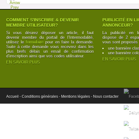
COMMENT S'INSCRIRE & DEVENIR
PUBLICITÉ EN L
MEMBRE UTILISATEUR?
ANNONCEUR?
Si vous désirez déposer un article, il faut
La publicité en l
devenir membre du portail de l’Intermodalité,
dispose de 2 espac
utilisez le
formulaire
pour en faire la demande.
vous sont proposés 
Suite à cette demande vous recevrez dans les
une bannière cla
plus brefs délais un email de confirmation
une bannière col
d’inscription ainsi que vos codes utilisateur.
EN SAVOIR PLUS
EN SAVOIR PLUS
Accueil -
Conditions générales -
Mentions légales -
Nous contacter